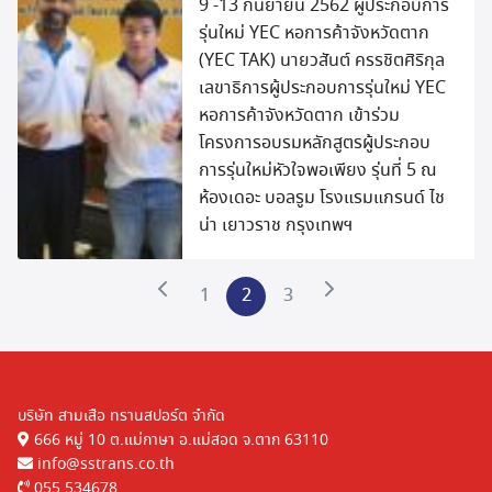
9 -13 กันยายน 2562 ผู้ประกอบการ
รุ่นใหม่ YEC หอการค้าจังหวัดตาก
(YEC TAK) นายวสันต์ ครรชิตศิริกุล
เลขาธิการผู้ประกอบการรุ่นใหม่ YEC
หอการค้าจังหวัดตาก เข้าร่วม
โครงการอบรมหลักสูตรผู้ประกอบ
การรุ่นใหม่หัวใจพอเพียง รุ่นที่ 5 ณ
ห้องเดอะ บอลรูม โรงแรมแกรนด์ ไช
น่า เยาวราช กรุงเทพฯ
1
2
3
บริษัท สามเสือ ทรานสปอร์ต จำกัด
666 หมู่ 10 ต.แม่กาษา อ.แม่สอด จ.ตาก 63110
info@sstrans.co.th
055 534678