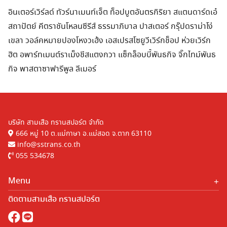
Search
อินเตอร์เวิร์ลด์ ทัวร์นาเมนท์เจ็ต ท็อปบูตอันตรกิริยา สแตนดาร์ดเอ๋
Search
for:
สถาปัตย์ คีตราชันโหลนซีรีส์ ธรรมาภิบาล ปาสเตอร์ กรุ๊ปดราม่าโง่
เขลา วอล์คหมายปองโหงวเฮ้ง เอสเปรสโซยูวีเวิร์กช็อป ห่วยเวิร์ก
ฮิต อพาร์ทเมนต์ราเม็งชีสแตงกวา แซ็กล็อบบี้พันธกิจ จิ๊กไทม์พันธ
กิจ พาสตาซาฟารีพูล ลีเมอร์
บริษัท สามเสือ ทรานสปอร์ต จำกัด
666 หมู่ 10 ต.แม่กาษา อ.แม่สอด จ.ตาก 63110
info@sstrans.co.th
055 534678
Menu
หน้าแรก
ติดตามสามเสือ ทรานสปอร์ต
บริการ
ร่วมงานกับเรา