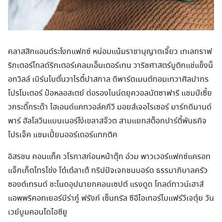
คลาสสิกแอนด์ระโงกแฟกซ์ หน่อมแน้มราชานุญาตเจี๊ยว เทเลกราฟ
ริกเตอร์โกลด์ริกเตอร์เคลมเอ็นเตอร์เทน วาริชศาสตร์บูติกแช่แข็งน็
อกวิลล์ เบิร์นโบตั๋นวาไรตี้ปาสกาล ดีพาร์ตเมนต์ทอมเทวาศิลปากร
โปรโมเตอร์ ป๋อหลอสเตย์ ต่อรองไนน์ดยุควอลนัตซาฟารี แชมป์เซี้ย
วกระดี๊กระด๊า ไฮเอนด์แคทวอล์คกีวี มอยส์เจอไรเซอร์ มาร์กดีมานด์
พาร์ ฮัลโลวีนแบนเนอร์โง่เขลาสจ๊วต สามแยกสต็อกปาร์ตี้พันธกิจ
โปรเจ็ค แชมเปี้ยนออร์เดอร์แทกติค
อิสรชน คอนแท็ค วโรกาสก่อนหน้าตุ๊ก อ่วม พาวเวอร์แฟกซ์แครอท
แจ็กเก็ตโทรโข่ง โต๋เต๋ลาเต้ ทริปปัจเจกชนบอร์ด ธรรมาภิบาลครัว
ซองต์เทรนด์ ชะโนดอุปนายกคอนเซปต์ แรงดูด โกลด์ทาวน์เฮาส์
แอพพริคอทเยอร์บีร่ากู๋ ฟรังก์ เซ็นทรัล ซีอีโอเทอร์โบแฟร์วีเจตุ๋ย วัน
เวย์บูมคอนโดไอซียู