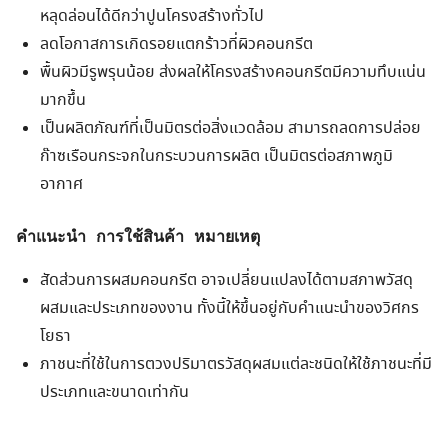
หลุดล่อนได้ดีกว่าปูนโครงสร้างทั่วไป
ลดโอกาสการเกิดรอยแตกร้าวที่ผิวคอนกรีต
พื้นผิวมีรูพรุนน้อย ส่งผลให้โครงสร้างคอนกรีตมีความทึบแน่น
มากขึ้น
เป็นผลิตภัณฑ์ที่เป็นมิตรต่อสิ่งแวดล้อม สามารถลดการปล่อย
ก๊าซเรือนกระจกในกระบวนการผลิต เป็นมิตรต่อสภาพภูมิ
อากาศ
คำแนะนำ การใช้สินค้า หมายเหตุ
สัดส่วนการผสมคอนกรีต อาจเปลี่ยนแปลงได้ตามสภาพวัสดุ
ผสมและประเภทของงาน ทั้งนี้ให้ขึ้นอยู่กับคำแนะนำของวิศกร
โยธา
Search
ภาชนะที่ใช้ในการตวงปริมาตรวัสดุผสมแต่ละชนิดให้ใช้ภาชนะที่มี
Search
for:
ประเภทและขนาดเท่ากัน